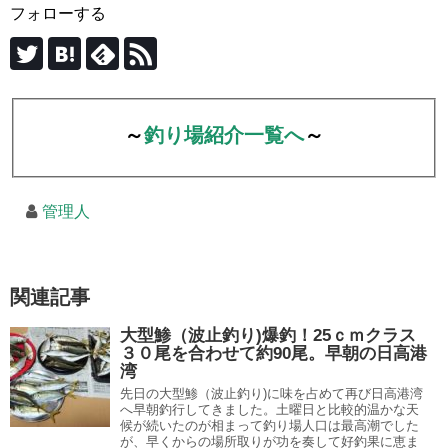
フォローする
～
釣り場紹介一覧へ
～
管理人
関連記事
大型鯵（波止釣り)爆釣！25ｃｍクラス
３０尾を合わせて約90尾。早朝の日高港
湾
先日の大型鯵（波止釣り)に味を占めて再び日高港湾
へ早朝釣行してきました。土曜日と比較的温かな天
候が続いたのが相まって釣り場人口は最高潮でした
が、早くからの場所取りが功を奏して好釣果に恵ま