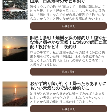
山県 日高港湾のサビキ釣り
遠投マウスでの釣りが面白くて、昨日の朝に始めて
釣った後、夕方「煙樹ヶ浜」に。もちろん主な目的
は、「鯵釣り」なんですが台風の接近で「釣りにな
らないかも？」と思いながら釣り場に向かいます。
記事を読む
師匠も参戦！煙樹ヶ浜の鯵釣り！穏やか
な海と穏やかな天候！17対30で師匠に軍
配！投げサビキ 夜釣り
昨日の事です。私が煙樹ヶ浜からの帰りに師匠に釣
果を知らせていた時「明日は、わしも参戦するから
宜しく！ただし釣り座はわしの好きなところで！」
と知らされました。
記事を読む
おかず釣り師が行く！帰ったらあまりに
もいい天気なので浜の鰺釣りに
泊りがけの遠方から昼過ぎに帰ってみれば「あまり
にもいい天気」だったので「これはもったいない」
と夕方から浜の鰺釣りに出かけてみました。
記事を読む