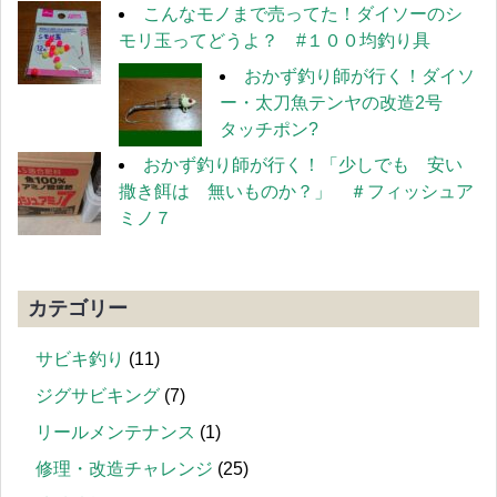
こんなモノまで売ってた！ダイソーのシ
モリ玉ってどうよ？ #１００均釣り具
おかず釣り師が行く！ダイソ
ー・太刀魚テンヤの改造2号
タッチポン?
おかず釣り師が行く！「少しでも 安い
撒き餌は 無いものか？」 ＃フィッシュア
ミノ７
カテゴリー
サビキ釣り
(11)
ジグサビキング
(7)
リールメンテナンス
(1)
修理・改造チャレンジ
(25)