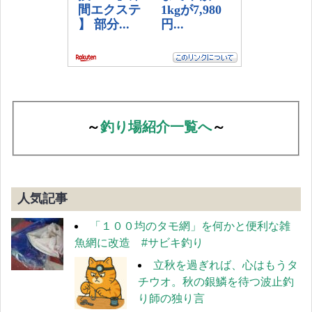
～
釣り場紹介一覧へ
～
人気記事
「１００均のタモ網」を何かと便利な雑
魚網に改造 #サビキ釣り
立秋を過ぎれば、心はもうタ
チウオ。秋の銀鱗を待つ波止釣
り師の独り言