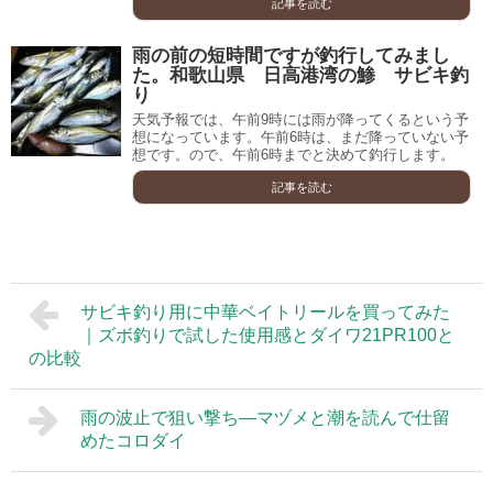
記事を読む
雨の前の短時間ですが釣行してみまし
た。和歌山県 日高港湾の鯵 サビキ釣
り
天気予報では、午前9時には雨が降ってくるという予
想になっています。午前6時は、まだ降っていない予
想です。ので、午前6時までと決めて釣行します。
記事を読む
サビキ釣り用に中華ベイトリールを買ってみた
｜ズボ釣りで試した使用感とダイワ21PR100と
の比較
雨の波止で狙い撃ち―マヅメと潮を読んで仕留
めたコロダイ