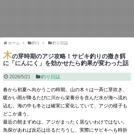
ホーム
釣り
釣り日誌
木
の芽時期のアジ攻略！サビキ釣りの撒き餌
に「にんにく」を効かせたら釣果が変わった話
2026/5/21
釣り日誌
春から初夏へ向かうこの時期。山の木々は一斉に芽吹き、
暖かい雨が降るたびに川から栄養分を含んだ水が海へ流れ
込む。海の中も冬とは確実に変化していて、アジの様子も
どこか違う。
最近の朝まずめは、アジがまったく居ないわけではない。
魚探があれば反応は出るだろうし、実際にサビキへも時折