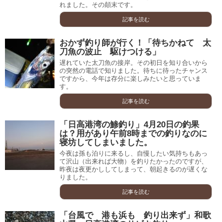
れました。その顛末です。
記事を読む
おかず釣り師が行く！「待ちかねて 太
刀魚の波止 駆けつける」
遅れていた太刀魚の接岸。その初日を知り合いから
の突然の電話で知りました。待ちに待ったチャンス
ですから、今年は存分に楽しみたいと思っていま
す。
記事を読む
「日高港湾の鯵釣り」4月20日の釣果
は？用があり午前8時までの釣りなのに
寝坊してしまいました。
今夜は孫も泊りに来るし、自慢したい気持ちもあっ
て沢山（出来れば大物）を釣りたかったのですが、
昨夜は夜更かししてしまって、朝起きるのが遅くな
りました。
記事を読む
「台風で 港も浜も 釣り出来ず」和歌