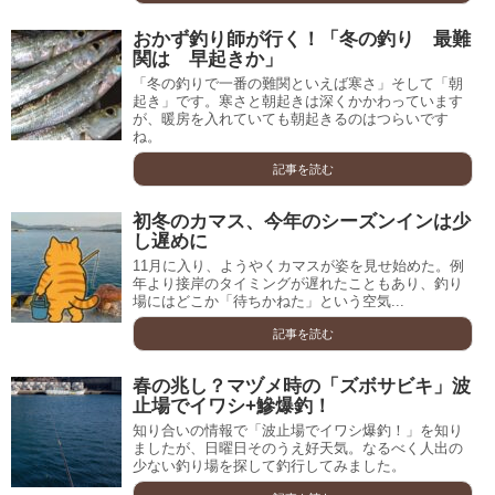
おかず釣り師が行く！「冬の釣り 最難
関は 早起きか」
「冬の釣りで一番の難関といえば寒さ」そして「朝
起き」です。寒さと朝起きは深くかかわっています
が、暖房を入れていても朝起きるのはつらいです
ね。
記事を読む
初冬のカマス、今年のシーズンインは少
し遅めに
11月に入り、ようやくカマスが姿を見せ始めた。例
年より接岸のタイミングが遅れたこともあり、釣り
場にはどこか「待ちかねた」という空気...
記事を読む
春の兆し？マヅメ時の「ズボサビキ」波
止場でイワシ+鰺爆釣！
知り合いの情報で「波止場でイワシ爆釣！」を知り
ましたが、日曜日そのうえ好天気。なるべく人出の
少ない釣り場を探して釣行してみました。