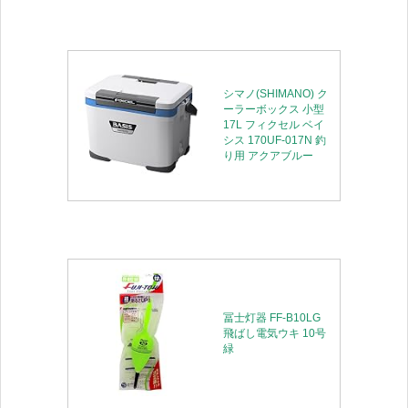
シマノ(SHIMANO) ク
ーラーボックス 小型
17L フィクセル ベイ
シス 170UF-017N 釣
り用 アクアブルー
冨士灯器 FF-B10LG
飛ばし電気ウキ 10号
緑