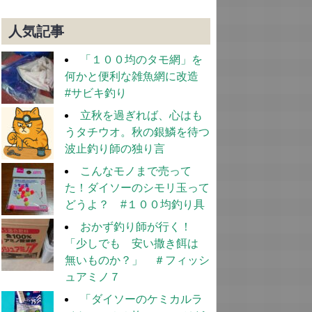
人気記事
「１００均のタモ網」を
何かと便利な雑魚網に改造
#サビキ釣り
立秋を過ぎれば、心はも
うタチウオ。秋の銀鱗を待つ
波止釣り師の独り言
こんなモノまで売って
た！ダイソーのシモリ玉って
どうよ？ #１００均釣り具
おかず釣り師が行く！
「少しでも 安い撒き餌は
無いものか？」 ＃フィッシ
ュアミノ７
「ダイソーのケミカルラ