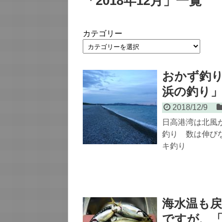
「
2018年12月
」
一覧
カテゴリー
おかず釣
浜の釣り
2018/12/9
日高港湾は北風
釣り 数は伸びな
キ釣り
海水温も
ですが、