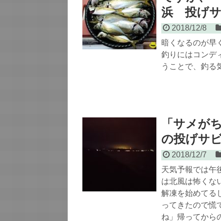
浜 投げ
2018/12/8
暗くなるのが早
釣りにはコンデ
うことで、釣る
「サメが
の投げサビ
2018/12/7
天気予報では午
は北風は怖くな
解凍を始めてる
ってきたので慌
ね」帰ってから