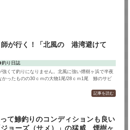
り師が行く！「北風の 港湾避けて
」
釣り日誌
が強くて釣りになりません。北風に強い煙樹ヶ浜で半夜
かったものの30ｃｍの大物1尾/28ｃｍ1尾 鯵のサビ
記事を読む
戻って鯵釣りのコンディションも良い
「ジョーズ（サメ）」の猛威 煙樹ヶ