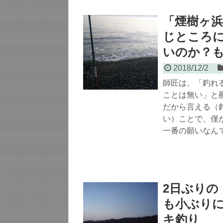
「煙樹ヶ
じところ
いのか？
2018/12/2
師匠は、「釣れ
ことは無い」と
だから言える（
い）ことで、僅
一番の願いなん
2日ぶりの
も小ぶり
キ釣り