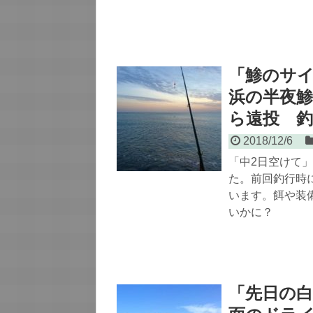
「鯵のサ
浜の半夜
ら遠投 釣
2018/12/6
「中2日空けて
た。前回釣行時
います。餌や装
いかに？
「先日の