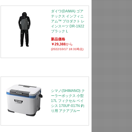
ダイワ(DAIWA) ゴア
テックス インフィニ
アム™ プロダクト レ
インスーツ DR-1922
ブラック L
新品価格
￥29,388
から
(2022/10/17 18:31時点)
シマノ(SHIMANO) ク
ーラーボックス 小型
17L フィクセル ベイ
シス 170UF-017N 釣
り用 アクアブルー