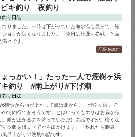
サビキ釣り 夜釣り
釣り日誌
くなりました。一時は下がっていた海水温も戻って、鯵
ィションが良くなりました。「今日は師匠も参戦」と言
気満々です。
記事を読む
ちょっかい！」たった一人で煙樹ヶ浜
キ釣り #雨上がり#下げ潮
釣り日誌
後6時頃から雨が上がって風は北から。「煙樹ヶ浜」で
いので釣行できそうです。とはいってもエサはお昼から
し。雨が上がるのを待っていただけの話ですが。暗くな
てず夕飯を済ませてから出かけます。「釣れたら刺身
の風呂上がりの晩酌の話です。