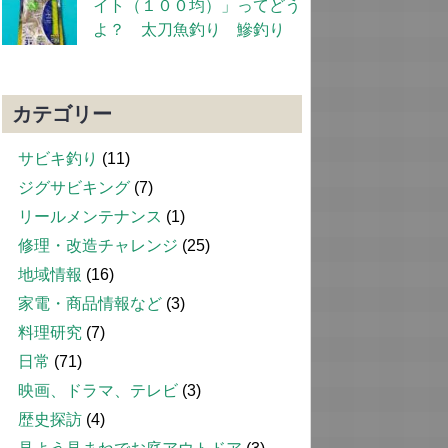
イト（１００均）」ってどう
よ？ 太刀魚釣り 鰺釣り
カテゴリー
サビキ釣り
(11)
ジグサビキング
(7)
リールメンテナンス
(1)
修理・改造チャレンジ
(25)
地域情報
(16)
家電・商品情報など
(3)
料理研究
(7)
日常
(71)
映画、ドラマ、テレビ
(3)
歴史探訪
(4)