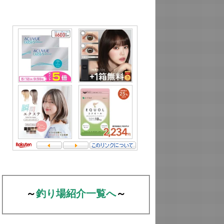
～
釣り場紹介一覧へ
～