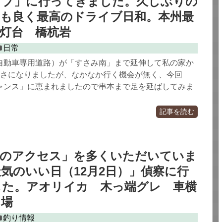
イブ」に行ってきました。久しぶりの
気も良く最高のドライブ日和。本州最
灯台 橋杭岩
日常
自動車専用道路）が「すさみ南」まで延伸して私の家か
近さになりましたが、なかなか行く機会が無く、今回
ャンス」に恵まれましたので串本まで足を延ばしてみま
記事を読む
港のアクセス」を多くいただいていま
気のいい日（12月2日）」偵察に行
した。アオリイカ 木っ端グレ 車横
り場
釣り情報