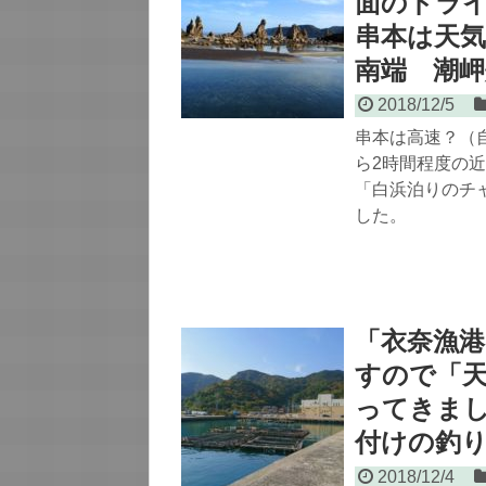
面のドラ
串本は天
南端 潮岬
2018/12/5
串本は高速？（
ら2時間程度の
「白浜泊りのチ
した。
「衣奈漁
すので「天
ってきま
付けの釣
2018/12/4